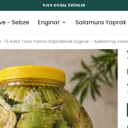
%100 DOĞAL ÜRÜNLER
ve - Sebze
Enginar
Salamura Yaprak
15 Adet Taze Yarma Saplı Bebek Enginar – Ayıklanmış, Hazır,