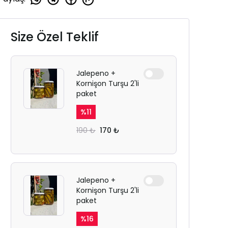
Size Özel Teklif
Jalepeno +
Kornişon Turşu 2'li
paket
%
11
190 ₺
170 ₺
Jalepeno +
Kornişon Turşu 2'li
paket
%
16