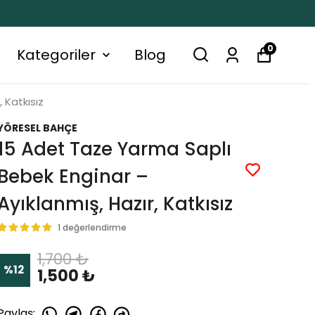
0
Kategoriler
Blog
 Katkısız
YÖRESEL BAHÇE
15 Adet Taze Yarma Saplı
Bebek Enginar –
Ayıklanmış, Hazır, Katkısız
1 değerlendirme
1,700 ₺
%
12
1,500 ₺
Paylaş
: