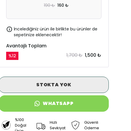
190 ₺
160 ₺
İncelediğiniz ürün ile birlikte bu ürünler de
sepetinize eklenecektir!
Avantajlı Toplam
1,700 ₺
1,500 ₺
%
12
STOKTA YOK
WHATSAPP
%100
Hızlı
Güvenli
Doğal
Sevkiyat
Ödeme
Ürün