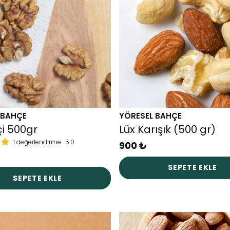
 BAHÇE
YÖRESEL BAHÇE
çi 500gr
Lüx Karışık (500 gr)
1 değerlendirme
5.0
900 ₺
SEPETE EKLE
SEPETE EKLE