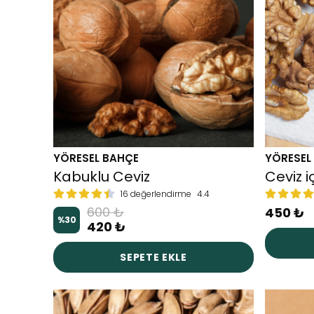
YÖRESEL BAHÇE
YÖRESEL
Kabuklu Ceviz
Ceviz i
16 değerlendirme
4.4
600 ₺
450 ₺
%
30
420 ₺
SEPETE EKLE