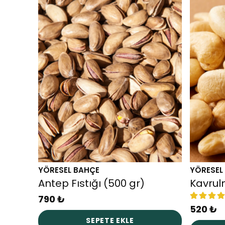
YÖRESEL BAHÇE
YÖRESEL
Antep Fıstığı (500 gr)
Kavrul
790 ₺
520 ₺
SEPETE EKLE