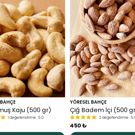
 BAHÇE
YÖRESEL BAHÇE
muş Kaju (500 gr)
Çiğ Badem İçi (500 g
1 değerlendirme
5.0
2 değerlendirme
5.
450 ₺