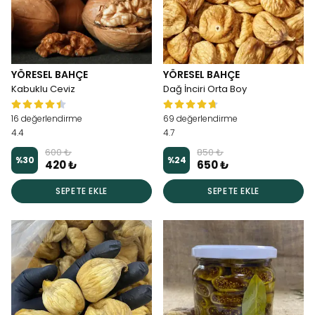
YÖRESEL BAHÇE
YÖRESEL BAHÇE
Kabuklu Ceviz
Dağ İnciri Orta Boy
16 değerlendirme
69 değerlendirme
4.4
4.7
600 ₺
850 ₺
%
30
%
24
420 ₺
650 ₺
SEPETE EKLE
SEPETE EKLE