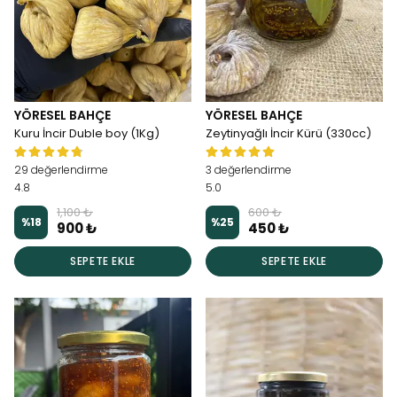
YÖRESEL BAHÇE
YÖRESEL BAHÇE
Kuru İncir Duble boy (1Kg)
Zeytinyağlı İncir Kürü (330cc)
29 değerlendirme
3 değerlendirme
4.8
5.0
1,100 ₺
600 ₺
%
18
%
25
900 ₺
450 ₺
SEPETE EKLE
SEPETE EKLE