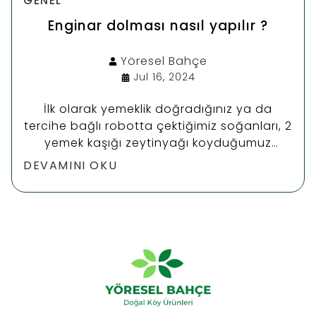
GENEL
Enginar dolması nasıl yapılır ?
Yöresel
Bahçe
Jul 16, 2024
İlk olarak yemeklik doğradığınız ya da
tercihe bağlı robotta çektiğimiz soğanları, 2
yemek kaşığı zeytinyağı koyduğumuz
tencerede pembeleşinceye kadar
DEVAMINI OKU
kavuralım. Kapaklı bir tavanız varsa onunla
da yapabilirsiniz.