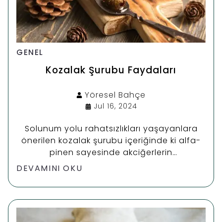
GENEL
Kozalak Şurubu Faydaları
Yöresel
Bahçe
Jul 16, 2024
Solunum yolu rahatsızlıkları yaşayanlara
önerilen kozalak şurubu içeriğinde ki alfa-
pinen sayesinde akciğerlerin
temizlenmesine yardımcı olur. Astım,
DEVAMINI OKU
bronşit, koah ve akciğere bağlı solunum
yolu rahatsızlıklarında alternatif sağlık
ürünü olarak kullanılmaktadır.