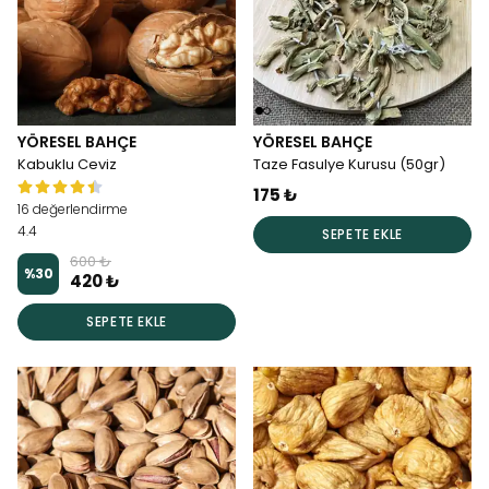
YÖRESEL BAHÇE
YÖRESEL BAHÇE
Kabuklu Ceviz
Taze Fasulye Kurusu (50gr)
175 ₺
16 değerlendirme
4.4
SEPETE EKLE
600 ₺
%
30
420 ₺
SEPETE EKLE