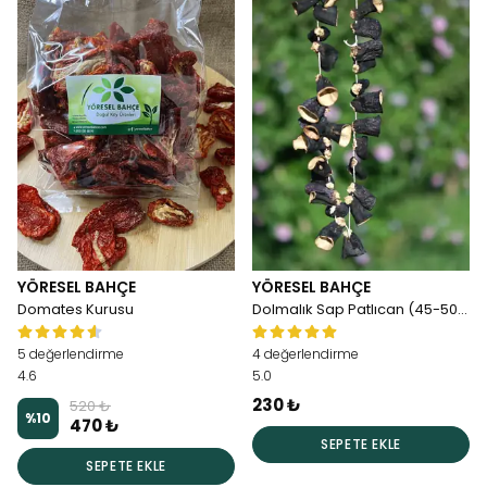
YÖRESEL BAHÇE
YÖRESEL BAHÇE
Domates Kurusu
Dolmalık Sap Patlıcan (45-50adet)
5 değerlendirme
4 değerlendirme
4.6
5.0
230 ₺
520 ₺
%
10
470 ₺
SEPETE EKLE
SEPETE EKLE