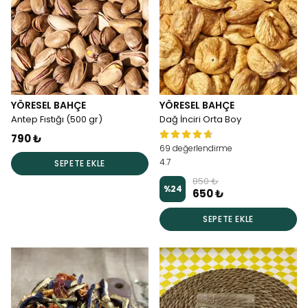
YÖRESEL BAHÇE
YÖRESEL BAHÇE
Antep Fıstığı (500 gr)
Dağ İnciri Orta Boy
790 ₺
69 değerlendirme
4.7
SEPETE EKLE
850 ₺
%
24
650 ₺
SEPETE EKLE