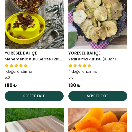
YÖRESEL BAHÇE
YÖRESEL BAHÇE
Menemenlik Kuru Sebze Karışımı 200gr
Yeşil elma kurusu (100gr)
1 değerlendirme
4 değerlendirme
5.0
5.0
180 ₺
130 ₺
SEPETE EKLE
SEPETE EKLE