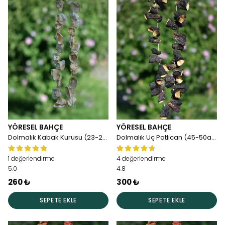
YÖRESEL BAHÇE
YÖRESEL BAHÇE
Dolmalık Kabak Kurusu (23-25adet)
Dolmalık Uç Patlıcan (45-50adet)
1 değerlendirme
4 değerlendirme
5.0
4.8
260 ₺
300 ₺
SEPETE EKLE
SEPETE EKLE