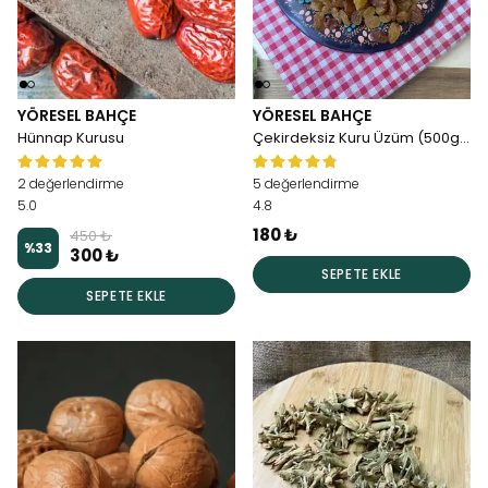
YÖRESEL BAHÇE
YÖRESEL BAHÇE
Hünnap Kurusu
Çekirdeksiz Kuru Üzüm (500gr)
2 değerlendirme
5 değerlendirme
5.0
4.8
180 ₺
450 ₺
%
33
300 ₺
SEPETE EKLE
SEPETE EKLE