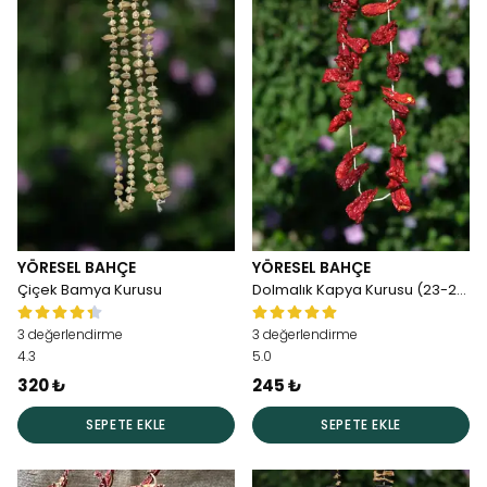
YÖRESEL BAHÇE
YÖRESEL BAHÇE
Çiçek Bamya Kurusu
Dolmalık Kapya Kurusu (23-25adet)
3 değerlendirme
3 değerlendirme
4.3
5.0
320 ₺
245 ₺
SEPETE EKLE
SEPETE EKLE