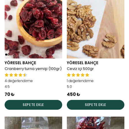
YÖRESEL BAHÇE
YÖRESEL BAHÇE
Cranberry turna yemişi (100gr)
Ceviz içi 500gr
4 değerlendirme
1 değerlendirme
4.5
5.0
70 ₺
450 ₺
SEPETE EKLE
SEPETE EKLE