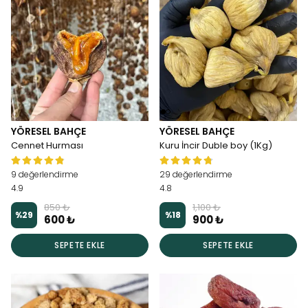
YÖRESEL BAHÇE
YÖRESEL BAHÇE
Cennet Hurması
Kuru İncir Duble boy (1Kg)
9 değerlendirme
29 değerlendirme
4.9
4.8
850 ₺
1,100 ₺
%
29
%
18
600 ₺
900 ₺
SEPETE EKLE
SEPETE EKLE