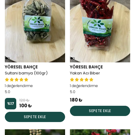
YÖRESEL BAHÇE
YÖRESEL BAHÇE
Sultani bamya (100gr)
Yakan Acı Biber
1 değerlendirme
1 değerlendirme
5.0
5.0
180 ₺
120 ₺
%
17
100 ₺
SEPETE EKLE
SEPETE EKLE