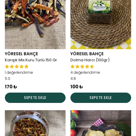
YÖRESEL BAHÇE
YÖRESEL BAHÇE
Karışık Mix Kuru Türlü 150 Gr
Dolma Harcı (100gr)
1 değerlendirme
4 değerlendirme
5.0
4.8
170 ₺
100 ₺
SEPETE EKLE
SEPETE EKLE