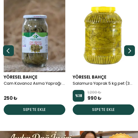
YÖRESEL BAHÇE
YÖRESEL BAHÇE
Cam Kavanoz Asma Yaprağı (450-500gr)
Salamura Yaprak 5 kg pet (3-3.5kg)
1,200 ₺
%
18
250 ₺
990 ₺
SEPETE EKLE
SEPETE EKLE