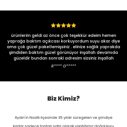
SEPETE EKLE
Günaydınlar ürünler geldi hepsi çok güzel ve mis gibi
kokuyor elinize emeğinize sağlık artık tek adresim sensin
yöresel bahçe
B**** Ç****
Biz Kimiz?