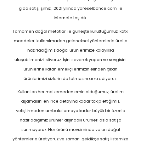
Aydın'ın Nazilli ilçesinde 35 yıldır süregelen ve şimdiye
kadar sadece toptan satış olarak yaptığımız doğal kuru
gıda satış işimizi, 2021 yılında yoreselbahce.com ile
internete taşıdık.
Tamamen doğal metotlar ile güneşte kuruttuğumuz, katkı
maddeleri kullanılmadan geleneksel yöntemlerle üretip
hazırladığımız doğal ürünlerimize kolaylıkla
ulaşabilmenizi istiyoruz. İşini severek yapan ve sevgisini
ürünlerine katan emekçilerimizin elinden çıkan
ürünlerimizi sizlerin de tatmasını arzu ediyoruz.
Kullanılan her malzemeden emin olduğumuz, üretim
aşamasını en ince detayına kadar takip ettiğimiz,
yetiştirmeden ambalajlamaya kadar büyük bir özenle
hazırladığımız ürünler dışındaki ürünleri asla satışa