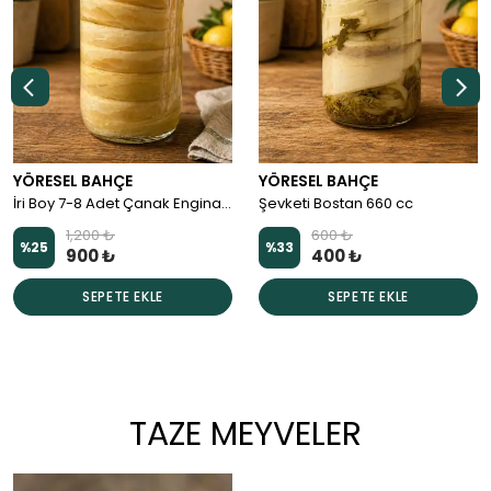
YÖRESEL BAHÇE
YÖRESEL BAHÇE
Konseve 12’li Baby Enginar – Bütün Halde, Kavanozda Hazır
Vakumlu Kavanozda Çanak Enginar (5-6 Adet) – Uzun Ömürlü
2 değerlendirme
2 değerlendirme
750 ₺
750 ₺
%
20
%
27
600 ₺
550 ₺
SEPETE EKLE
SEPETE EKLE
TAZE MEYVELER