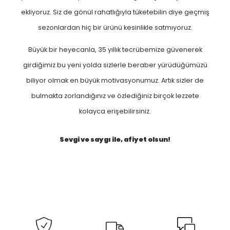
sunmuyoruz. Her ürünü mevsiminde ve en doğal
yöntemlerle üretiyoruz ve zamanı geldikçe satış listemize
ekliyoruz. Siz de gönül rahatlığıyla tüketebilin diye geçmiş
sezonlardan hiç bir ürünü kesinlikle satmıyoruz.
Büyük bir heyecanla, 35 yıllık tecrübemize güvenerek
girdiğimiz bu yeni yolda sizlerle beraber yürüdüğümüzü
biliyor olmak en büyük motivasyonumuz. Artık sizler de
bulmakta zorlandığınız ve özlediğiniz birçok lezzete
kolayca erişebilirsiniz.
Sevgi ve saygı ile, afiyet olsun!