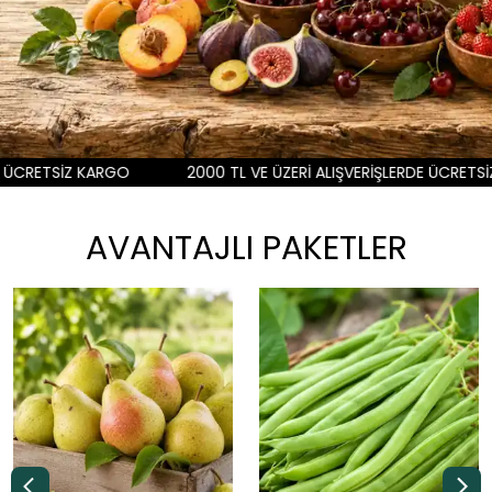
O
2000 TL VE ÜZERİ ALIŞVERİŞLERDE ÜCRETSİZ KARGO
2
AVANTAJLI PAKETLER