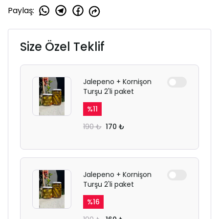
Paylaş
:
Size Özel Teklif
Jalepeno + Kornişon
Turşu 2'li paket
%
11
190 ₺
170 ₺
Jalepeno + Kornişon
Turşu 2'li paket
%
16