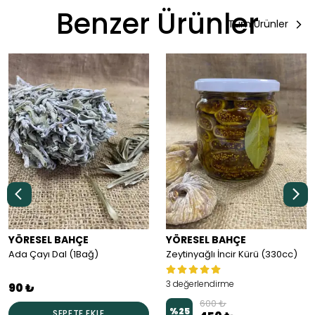
Benzer Ürünler
Tüm Ürünler
YÖRESEL BAHÇE
YÖRESEL BAHÇE
Ada Çayı Dal (1Bağ)
Zeytinyağlı İncir Kürü (330cc)
3 değerlendirme
90 ₺
600 ₺
%
25
SEPETE EKLE