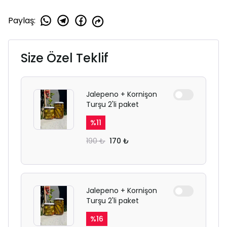
Paylaş
:
Size Özel Teklif
Jalepeno + Kornişon
Turşu 2'li paket
%
11
190 ₺
170 ₺
Jalepeno + Kornişon
Turşu 2'li paket
%
16