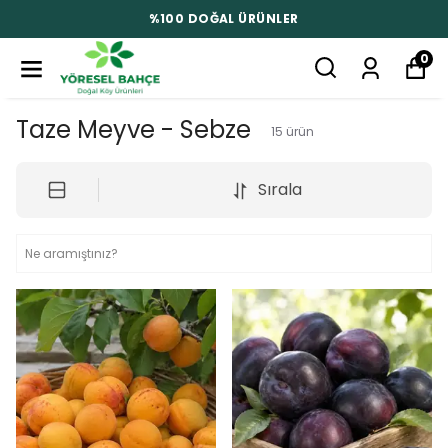
%100 DOĞAL ÜRÜNLER
0
Taze Meyve - Sebze
15
ürün
Sırala