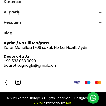
Kurumsal
Alışveriş
Hesabım
Blog
Aydın / Nazilli Mağaza
Zafer Mahallesi 1706 sokak No 5a, Nazilli, Aydın
Destek Hattı
+90 533 033 0090
ticaret.sagiroglu@gmail.com
© 2021 Yöresel Bahçe. All Ri̇ghts Reserved. - Designed by
Jet
Digital
- Powered by
ikas
.