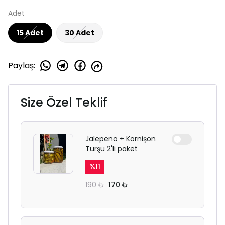
Adet
15 Adet
30 Adet
Paylaş
:
Size Özel Teklif
Jalepeno + Kornişon
Turşu 2'li paket
%
11
190 ₺
170 ₺