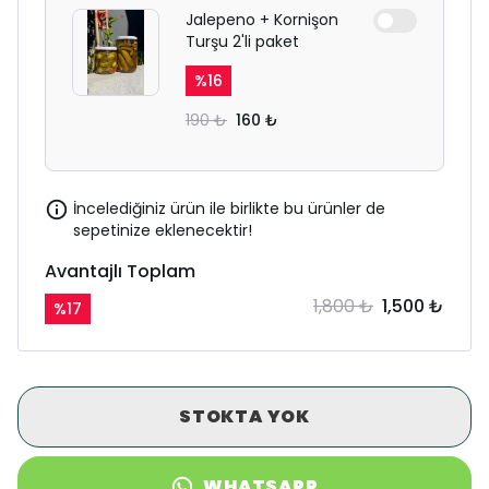
Jalepeno + Kornişon
Turşu 2'li paket
%
16
190 ₺
160 ₺
İncelediğiniz ürün ile birlikte bu ürünler de
sepetinize eklenecektir!
Avantajlı Toplam
1,800 ₺
1,500 ₺
%
17
STOKTA YOK
WHATSAPP