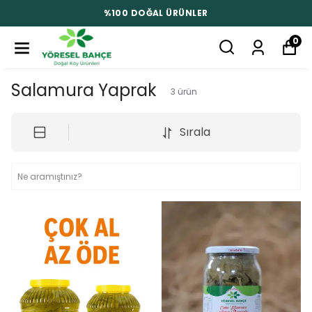
%100 DOĞAL ÜRÜNLER
0
Salamura Yaprak
3
ürün
Sırala