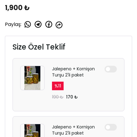
1,900 ₺
Paylaş
:
Size Özel Teklif
Jalepeno + Kornişon
Turşu 2'li paket
%
11
190 ₺
170 ₺
Jalepeno + Kornişon
Turşu 2'li paket