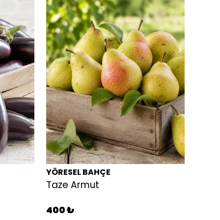
YÖRESEL BAHÇE
YÖRE
Taze Armut
400 ₺
350 