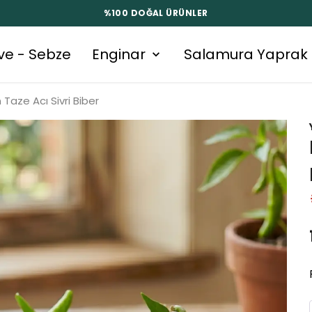
%100 DOĞAL ÜRÜNLER
ve - Sebze
Enginar
Salamura Yaprak
Taze Acı Sivri Biber