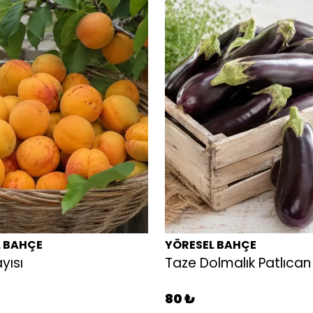
L BAHÇE
YÖRESEL BAHÇE
yısı
Taze Dolmalık Patlıcan
80 ₺