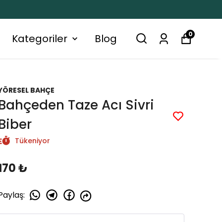
0
Kategoriler
Blog
YÖRESEL BAHÇE
Bahçeden Taze Acı Sivri
Biber
Tükeniyor
170 ₺
Paylaş
: