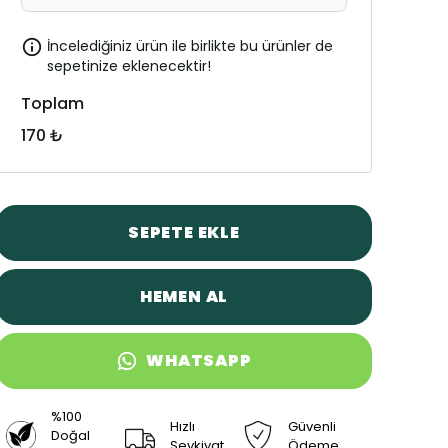
İncelediğiniz ürün ile birlikte bu ürünler de
sepetinize eklenecektir!
Toplam
170 ₺
SEPETE EKLE
HEMEN AL
WHATSAPP
%100
Hızlı
Güvenli
Doğal
Sevkiyat
Ödeme