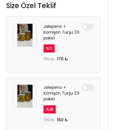
Size Özel Teklif
Jalepeno +
Kornişon Turşu 2'li
paket
%
11
190 ₺
170 ₺
Jalepeno +
Kornişon Turşu 2'li
paket
%
16
190 ₺
160 ₺