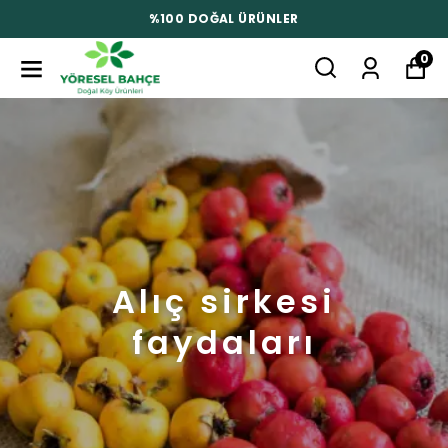
%100 DOĞAL ÜRÜNLER
0
Alıç sirkesi
faydaları