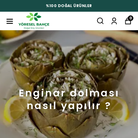
R
%100 DOĞAL ÜRÜNLE
0
Enginar dolması
nasıl yapılır ?