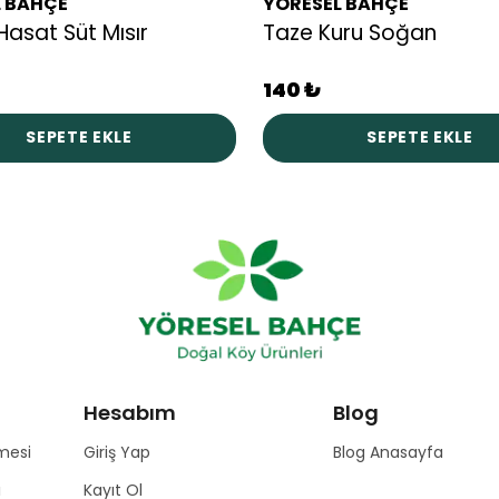
L BAHÇE
YÖRESEL BAHÇE
Hasat Süt Mısır
Taze Kuru Soğan
140 ₺
SEPETE EKLE
SEPETE EKLE
Hesabım
Blog
mesi
Giriş Yap
Blog Anasayfa
ı
Kayıt Ol