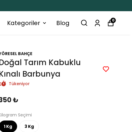
0
Kategoriler
Blog
YÖRESEL BAHÇE
Doğal Tarım Kabuklu
Kınalı Barbunya
Tükeniyor
350 ₺
Kilogram Seçimi
1 Kg
3 Kg