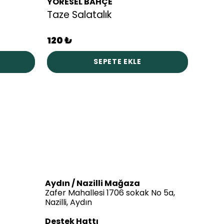
YÖRESEL BAHÇE
YÖRE
Taze Salatalık
Napo
120 ₺
250 
SEPETE EKLE
Aydın / Nazilli Mağaza
Zafer Mahallesi 1706 sokak No 5a,
Nazilli, Aydın
Destek Hattı