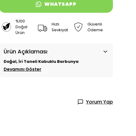
WHATSAPP
%100
Hızlı
Güvenli
Doğal
Sevkiyat
Ödeme
Ürün
Ürün Açıklaması
Doğal, İri Taneli Kabuklu Barbunya
Devamını Göster
Yorum Yap