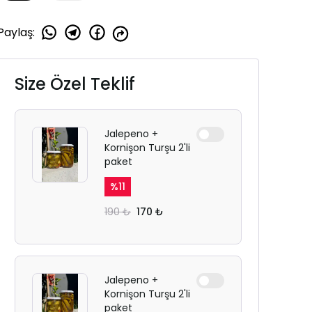
Paylaş
:
Size Özel Teklif
Jalepeno +
Kornişon Turşu 2'li
paket
%
11
190 ₺
170 ₺
Jalepeno +
Kornişon Turşu 2'li
paket