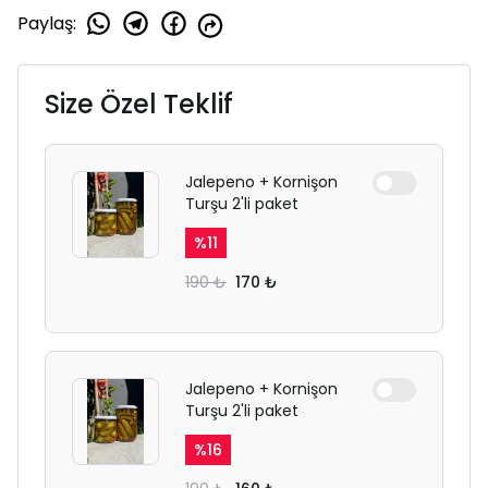
Paylaş
:
Size Özel Teklif
Jalepeno + Kornişon
Turşu 2'li paket
%
11
190 ₺
170 ₺
Jalepeno + Kornişon
Turşu 2'li paket
%
16