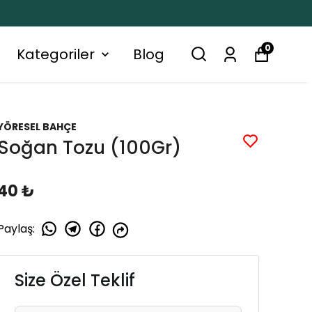
0
Kategoriler
Blog
YÖRESEL BAHÇE
Soğan Tozu (100Gr)
40 ₺
Paylaş
:
Size Özel Teklif