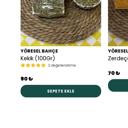
YÖRESEL BAHÇE
YÖRESE
Kekik (100Gr)
Zerdeça
2 değerlendirme
70 ₺
90 ₺
SEPETE EKLE