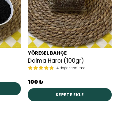
YÖRESEL BAHÇE
YÖRE
Dolma Harcı (100gr)
Zence
4 değerlendirme
70 ₺
100 ₺
SEPETE EKLE