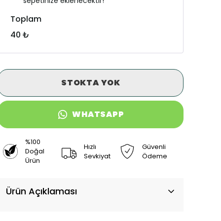
sepetinize eklenecektir!
Toplam
40 ₺
STOKTA YOK
WHATSAPP
%100
Hızlı
Güvenli
Doğal
Sevkiyat
Ödeme
Ürün
Ürün Açıklaması