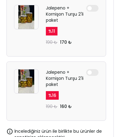
Jalepeno +
Kornişon Turşu 2'li
paket
%
11
190 ₺
170 ₺
Jalepeno +
Kornişon Turşu 2'li
paket
%
16
190 ₺
160 ₺
İncelediğiniz ürün ile birlikte bu ürünler de