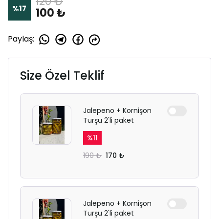
120 ₺
%
17
100 ₺
Paylaş
:
Size Özel Teklif
Jalepeno + Kornişon
Turşu 2'li paket
%
11
190 ₺
170 ₺
Jalepeno + Kornişon
Turşu 2'li paket