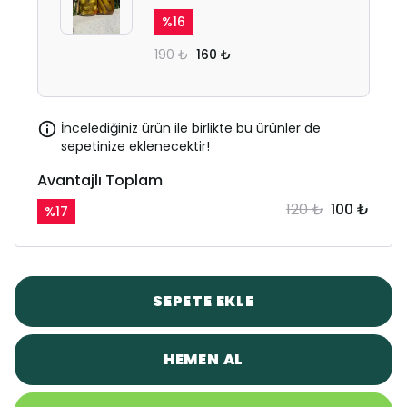
%
16
190 ₺
160 ₺
İncelediğiniz ürün ile birlikte bu ürünler de
sepetinize eklenecektir!
Avantajlı Toplam
120 ₺
100 ₺
%
17
SEPETE EKLE
HEMEN AL