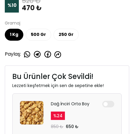
520 ₺
%
10
470 ₺
Gramaj
1 Kg
500 Gr
250 Gr
Paylaş
:
Bu Ürünler Çok Sevildi!
Lezzeti keşfetmek için sen de sepetine ekle!
Dağ İnciri Orta Boy
%
24
850 ₺
650 ₺