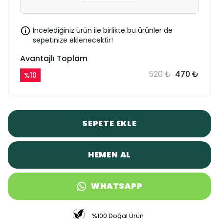
İncelediğiniz ürün ile birlikte bu ürünler de
sepetinize eklenecektir!
Avantajlı Toplam
520 ₺
470 ₺
%
10
SEPETE EKLE
HEMEN AL
WHATSAPP
%100 Doğal Ürün