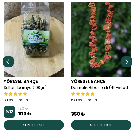
YÖRESEL BAHÇE
YÖRESEL BAHÇE
Sultani bamya (100gr)
Dolmalık Biber Tatlı (45-50adet)
1 değerlendirme
6 değerlendirme
120 ₺
%
17
100 ₺
350 ₺
SEPETE EKLE
SEPETE EKLE