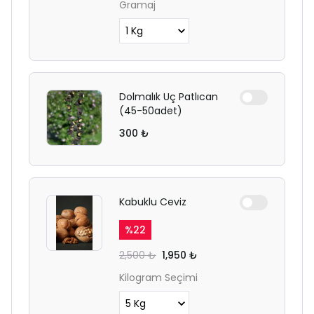
Gramaj
Dolmalık Uç Patlıcan
(45-50adet)
300 ₺
Kabuklu Ceviz
%
22
2,500 ₺
1,950 ₺
Kilogram Seçimi