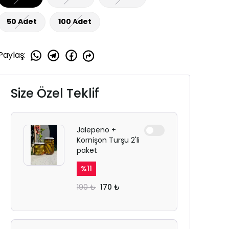
50 Adet
100 Adet
Paylaş
:
Size Özel Teklif
Jalepeno +
Kornişon Turşu 2'li
paket
%
11
190 ₺
170 ₺