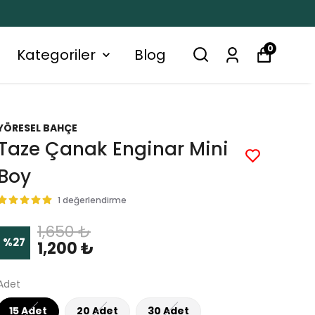
0
Kategoriler
Blog
YÖRESEL BAHÇE
Taze Çanak Enginar Mini
Boy
1 değerlendirme
1,650 ₺
%
27
1,200 ₺
Adet
15 Adet
20 Adet
30 Adet