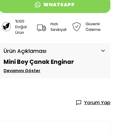
WHATSAPP
%100
Hızlı
Güvenli
Doğal
Sevkiyat
Ödeme
Ürün
Ürün Açıklaması
Mini Boy Çanak Enginar
Devamını Göster
Yorum Yap