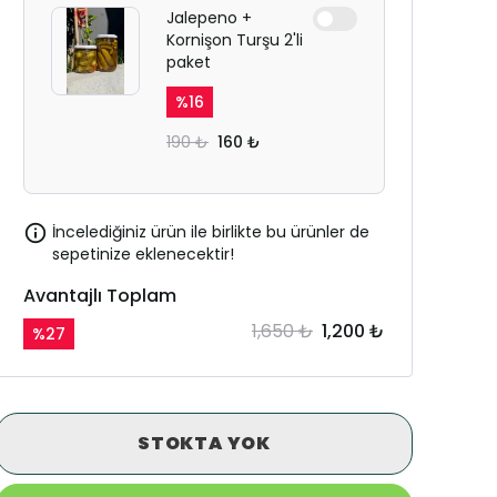
Jalepeno +
Kornişon Turşu 2'li
paket
%
16
190 ₺
160 ₺
İncelediğiniz ürün ile birlikte bu ürünler de
sepetinize eklenecektir!
Avantajlı Toplam
1,650 ₺
1,200 ₺
%
27
STOKTA YOK