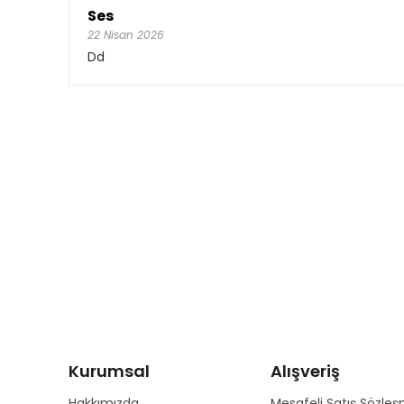
Ses
22 Nisan 2026
Dd
Kurumsal
Alışveriş
Hakkımızda
Mesafeli Satış Sözleş