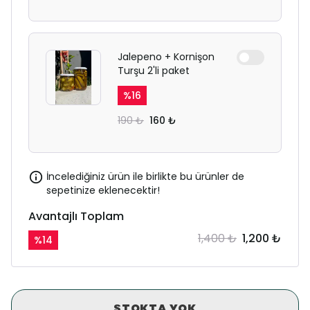
Jalepeno + Kornişon
Turşu 2'li paket
%
16
190 ₺
160 ₺
İncelediğiniz ürün ile birlikte bu ürünler de
sepetinize eklenecektir!
Avantajlı Toplam
1,400 ₺
1,200 ₺
%
14
STOKTA YOK