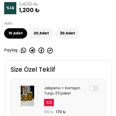
1,400 ₺
%
14
1,200 ₺
Adet
10 Adet
20 Adet
30 Adet
Paylaş
:
Size Özel Teklif
Jalepeno + Kornişon
Turşu 2'li paket
%
11
190 ₺
170 ₺