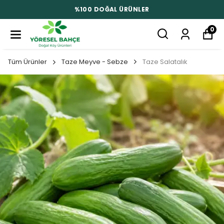
%100 DOĞAL ÜRÜNLER
0
Tüm Ürünler
Taze Meyve - Sebze
Taze Salatalık