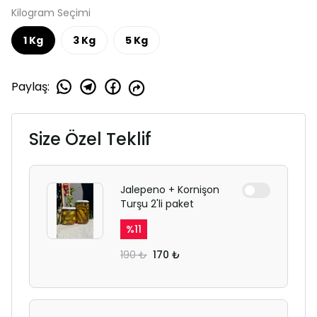
Kilogram Seçimi
1 Kg
3 Kg
5 Kg
Paylaş
:
Size Özel Teklif
Jalepeno + Kornişon
Turşu 2'li paket
%
11
190 ₺
170 ₺