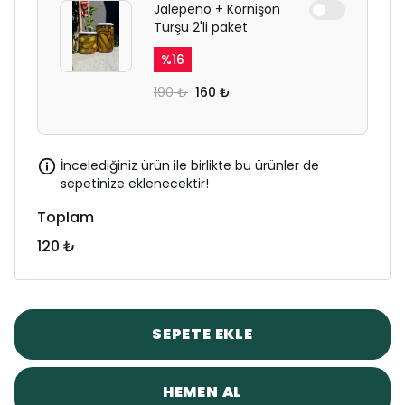
Jalepeno + Kornişon
Turşu 2'li paket
%
16
190 ₺
160 ₺
İncelediğiniz ürün ile birlikte bu ürünler de
sepetinize eklenecektir!
Toplam
120 ₺
SEPETE EKLE
HEMEN AL