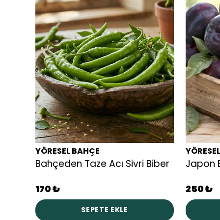
YÖRESEL BAHÇE
YÖRESE
Bahçeden Taze Acı Sivri Biber
Japon E
170 ₺
250 ₺
SEPETE EKLE