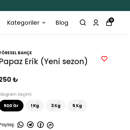
0
Kategoriler
Blog
YÖRESEL BAHÇE
Papaz Erik (Yeni sezon)
250 ₺
Kilogram Seçimi
500 Gr
1 Kg
3 Kg
5 Kg
Paylaş
: