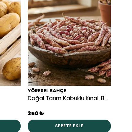
YÖRESEL BAHÇE
YÖRE
Doğal Tarım Kabuklu Kınalı Barbunya
Napo
350 ₺
250 
SEPETE EKLE