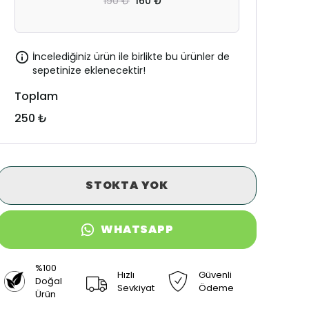
190 ₺
160 ₺
İncelediğiniz ürün ile birlikte bu ürünler de
sepetinize eklenecektir!
Toplam
250 ₺
STOKTA YOK
WHATSAPP
%100
Hızlı
Güvenli
Doğal
Sevkiyat
Ödeme
Ürün