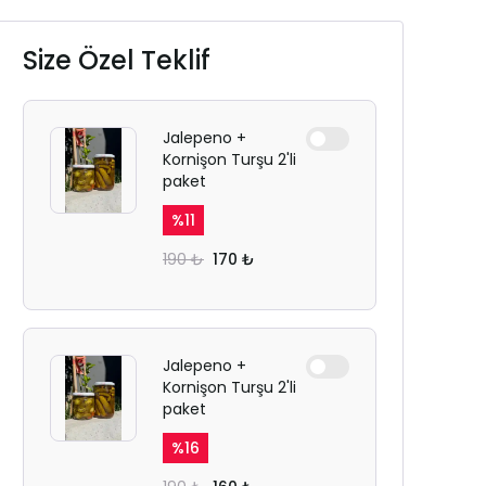
Size Özel Teklif
Jalepeno +
Kornişon Turşu 2'li
paket
%
11
190 ₺
170 ₺
Jalepeno +
Kornişon Turşu 2'li
paket
%
16