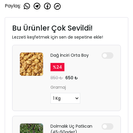
Paylaş
:
Bu Ürünler Çok Sevildi!
Lezzeti keşfetmek için sen de sepetine ekle!
Dağ İnciri Orta Boy
%
24
850 ₺
650 ₺
Gramaj
Dolmalık Uç Patlıcan
(45-50adet)