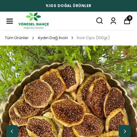
%100 DOĞAL ÜRÜNLER
0
Tüm Ürünler
Aydın Dağ İnciri
İncir Cips (100gr)