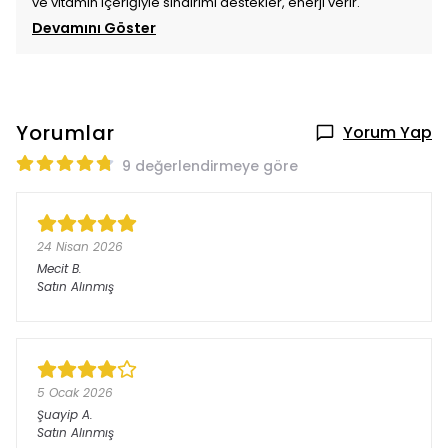
ve vitamin içeriğiyle sindirimi destekler, enerji verir.
Devamını Göster
Yorumlar
Yorum Yap
9 değerlendirmeye göre
24 Nisan 2026
Mecit
B.
Satın Alınmış
5 Ocak 2026
Şuayip
A.
Satın Alınmış