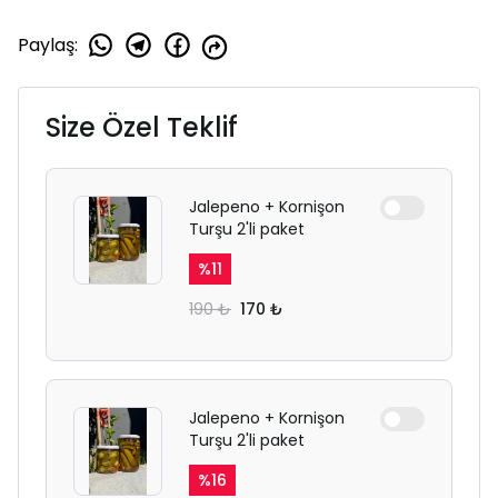
Paylaş
:
Size Özel Teklif
Jalepeno + Kornişon
Turşu 2'li paket
%
11
190 ₺
170 ₺
Jalepeno + Kornişon
Turşu 2'li paket
%
16