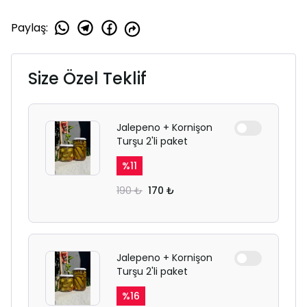
Paylaş
:
Size Özel Teklif
Jalepeno + Kornişon
Turşu 2'li paket
%
11
190 ₺
170 ₺
Jalepeno + Kornişon
Turşu 2'li paket
%
16