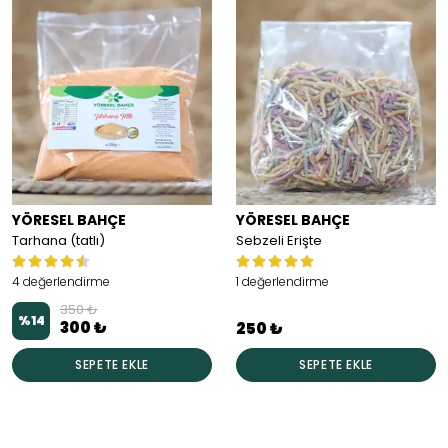
YÖRESEL BAHÇE
YÖRESEL BAHÇE
Tarhana (tatlı)
Sebzeli Erişte
4 değerlendirme
1 değerlendirme
350 ₺
%
14
300 ₺
250 ₺
SEPETE EKLE
SEPETE EKLE