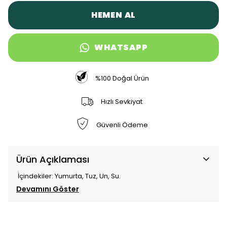
HEMEN AL
WHATSAPP
%100 Doğal Ürün
Hızlı Sevkiyat
Güvenli Ödeme
Ürün Açıklaması
İçindekiler: Yumurta, Tuz, Un, Su.
Devamını Göster