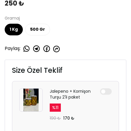
250 ₺
Gramaj
1 Kg
500 Gr
Paylaş
:
Size Özel Teklif
Jalepeno + Kornişon
Turşu 2'li paket
%
11
190 ₺
170 ₺