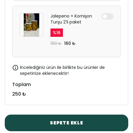
Jalepeno + Kornişon
Turşu 2'li paket
%
16
190 ₺
160 ₺
İncelediğiniz ürün ile birlikte bu ürünler de
sepetinize eklenecektir!
Toplam
250 ₺
SEPETE EKLE