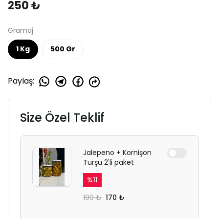
250 ₺
Gramaj
1 Kg
500 Gr
Paylaş
:
Size Özel Teklif
Jalepeno + Kornişon
Turşu 2'li paket
%
11
190 ₺
170 ₺