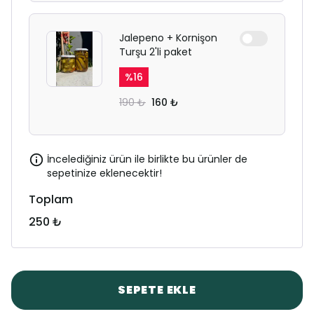
Jalepeno + Kornişon
Turşu 2'li paket
%
16
190 ₺
160 ₺
İncelediğiniz ürün ile birlikte bu ürünler de
sepetinize eklenecektir!
Toplam
250 ₺
SEPETE EKLE