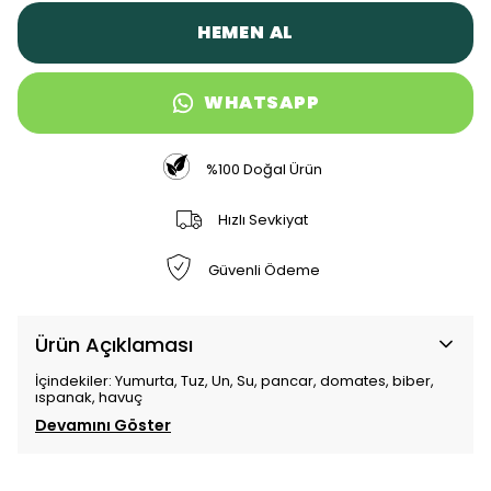
HEMEN AL
WHATSAPP
%100 Doğal Ürün
Hızlı Sevkiyat
Güvenli Ödeme
Ürün Açıklaması
İçindekiler: Yumurta, Tuz, Un, Su, pancar, domates, biber,
ıspanak, havuç
Devamını Göster