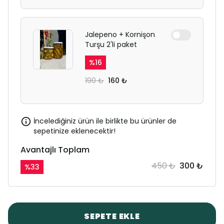
Jalepeno + Kornişon
Turşu 2'li paket
%
16
190 ₺
160 ₺
İncelediğiniz ürün ile birlikte bu ürünler de
sepetinize eklenecektir!
Avantajlı Toplam
450 ₺
300 ₺
%
33
SEPETE EKLE