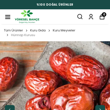
%100 DOĞAL ÜRÜNLER
0
Tüm Ürünler
Kuru Gıda
Kuru Meyveler
Hünnap Kurusu