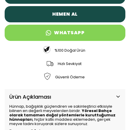
HEMEN AL
WHATSAPP
%100 Doğal Ürün
Hızlı Sevkiyat
Güvenli Ödeme
Ürün Açıklaması
Hünnap, bağışıklık güçlendiren ve sakinleştirici etkisiyle
bilinen en değerli meyvelerden biridir.
Yöresel Bahçe
olarak tamamen doğal yöntemlerle kuruttuğumuz
hünnapları
, hiçbir katkı maddesi eklemeden, gerçek
meyve tadını koruyarak sizlere sunuyoruz.