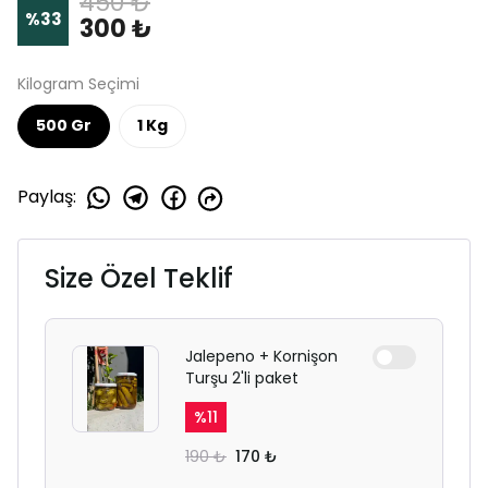
450 ₺
%
33
300 ₺
Kilogram Seçimi
500 Gr
1 Kg
Paylaş
:
Size Özel Teklif
Jalepeno + Kornişon
Turşu 2'li paket
%
11
190 ₺
170 ₺