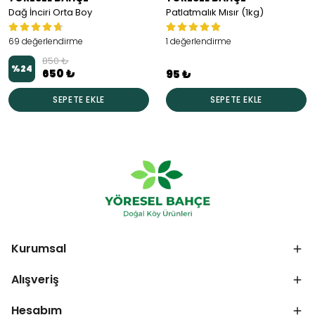
Dağ İnciri Orta Boy
Patlatmalık Mısır (1kg)
69 değerlendirme
1 değerlendirme
850 ₺
%
24
650 ₺
95 ₺
SEPETE EKLE
SEPETE EKLE
Kurumsal
Alışveriş
Hesabım