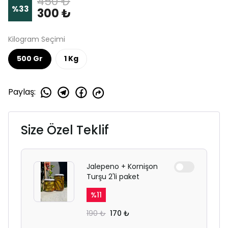
450 ₺
%
33
300 ₺
Kilogram Seçimi
500 Gr
1 Kg
Paylaş
:
Size Özel Teklif
Jalepeno + Kornişon
Turşu 2'li paket
%
11
190 ₺
170 ₺