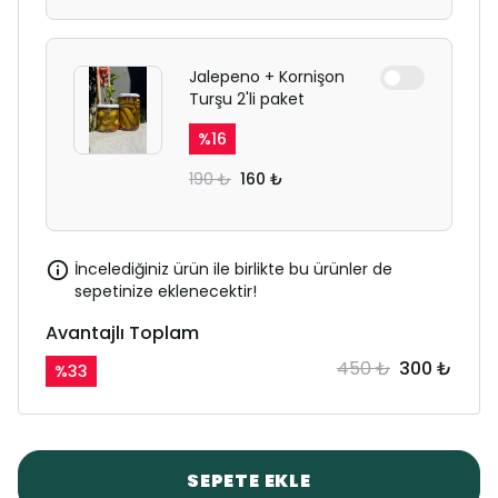
Jalepeno + Kornişon
Turşu 2'li paket
%
16
190 ₺
160 ₺
İncelediğiniz ürün ile birlikte bu ürünler de
sepetinize eklenecektir!
Avantajlı Toplam
450 ₺
300 ₺
%
33
SEPETE EKLE