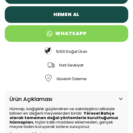
HEMEN AL
WHATSAPP
%100 Doğal Ürün
Hızlı Sevkiyat
Güvenli Ödeme
Ürün Açıklaması
Hünnap, bağışıklık güçlendiren ve sakinleştirici etkisiyle
bilinen en değerli meyvelerden biridir.
Yöresel Bahçe
olarak tamamen doğal yöntemlerle kuruttuğumuz
hünnapları
, hiçbir katkı maddesi eklemeden, gerçek
meyve tadını koruyarak sizlere sunuyoruz.