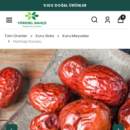
%100 DOĞAL ÜRÜNLER
0
Tüm Ürünler
Kuru Gıda
Kuru Meyveler
Hünnap Kurusu