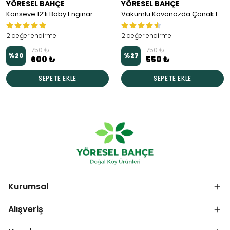
YÖRESEL BAHÇE
YÖRESEL BAHÇE
Konseve 12’li Baby Enginar – Bütün Halde, Kavanozda Hazır
Vakumlu Kavanozda Çanak Enginar (5-6 Adet) – Uzun Ömürlü
2 değerlendirme
2 değerlendirme
750 ₺
750 ₺
%
20
%
27
600 ₺
550 ₺
SEPETE EKLE
SEPETE EKLE
Kurumsal
Alışveriş