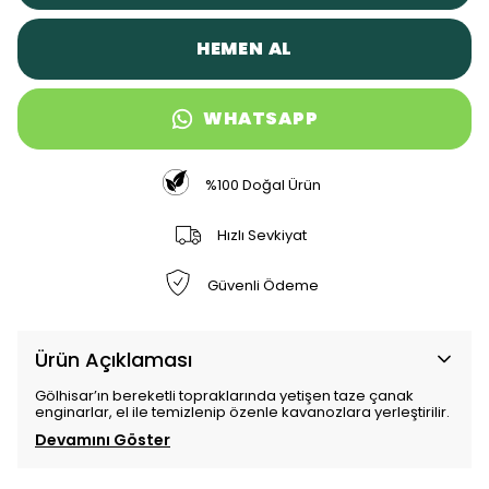
HEMEN AL
WHATSAPP
%100 Doğal Ürün
Hızlı Sevkiyat
Güvenli Ödeme
Ürün Açıklaması
Gölhisar’ın bereketli topraklarında yetişen taze çanak
enginarlar, el ile temizlenip özenle kavanozlara yerleştirilir.
Devamını Göster