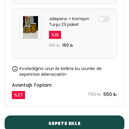
Jalepeno + Kornişon
Turşu 2'li paket
%
16
190 ₺
160 ₺
İncelediğiniz ürün ile birlikte bu ürünler de
sepetinize eklenecektir!
Avantajlı Toplam
750 ₺
550 ₺
%
27
SEPETE EKLE