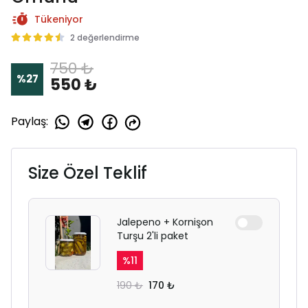
Tükeniyor
2 değerlendirme
750 ₺
%
27
550 ₺
Paylaş
:
Size Özel Teklif
Jalepeno + Kornişon
Turşu 2'li paket
%
11
190 ₺
170 ₺