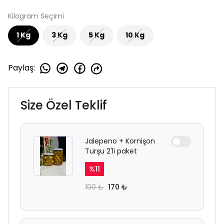
Kilogram Seçimi
1 Kg
3 Kg
5 Kg
10 Kg
Paylaş
:
Size Özel Teklif
Jalepeno + Kornişon
Turşu 2'li paket
%
11
190 ₺
170 ₺