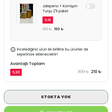
Jalepeno + Kornişon
Turşu 2'li paket
%
16
190 ₺
160 ₺
İncelediğiniz ürün ile birlikte bu ürünler de
sepetinize eklenecektir!
Avantajlı Toplam
300 ₺
210 ₺
%
30
STOKTA YOK