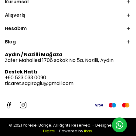
Kurumsal
Alışveriş
Hesabım
Blog
Aydın / Nazilli Mağaza
Zafer Mahallesi 1706 sokak No 5a, Nazilli, Aydın
Destek Hattı
+90 533 033 0090
ticaret.sagiroglu@gmail.com
© 2021 Yöresel Bahçe. All Ri̇ghts Reserved. - Designed by
Jet
Digital
- Powered by
ikas
.