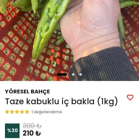
YÖRESEL BAHÇE
Taze kabuklu iç bakla (1kg)
1 değerlendirme
300 ₺
%
30
210 ₺