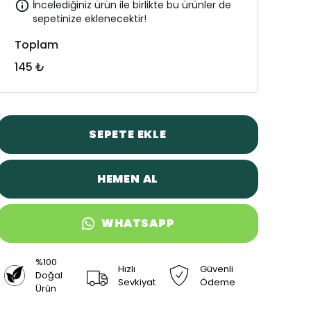
İncelediğiniz ürün ile birlikte bu ürünler de
sepetinize eklenecektir!
Toplam
145 ₺
SEPETE EKLE
HEMEN AL
WHATSAPP
%100
Hızlı
Güvenli
Doğal
Sevkiyat
Ödeme
Ürün