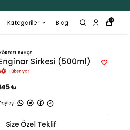
0
Kategoriler
Blog
YÖRESEL BAHÇE
Enginar Sirkesi (500ml)
Tükeniyor
145 ₺
Paylaş
:
Size Özel Teklif