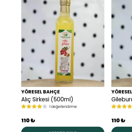
YÖRESEL BAHÇE
YÖRESE
Alıç Sirkesi (500ml)
Gilebur
1 değerlendirme
110 ₺
110 ₺