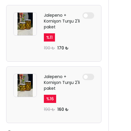
Jalepeno +
Kornişon Turşu 2'li
paket
%
11
190 ₺
170 ₺
Jalepeno +
Kornişon Turşu 2'li
paket
%
16
190 ₺
160 ₺