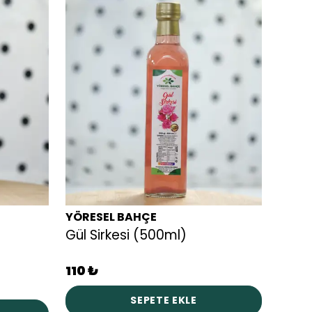
YÖRESEL BAHÇE
YÖRE
Gül Sirkesi (500ml)
Nar E
110 ₺
190 
SEPETE EKLE