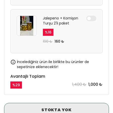
Jalepeno + Kornişon
Turşu 2'li paket
%
16
190 ₺
160 ₺
İncelediğiniz ürün ile birlikte bu ürünler de
sepetinize eklenecektir!
Avantajlı Toplam
1,400 ₺
1,000 ₺
%
29
STOKTA YOK