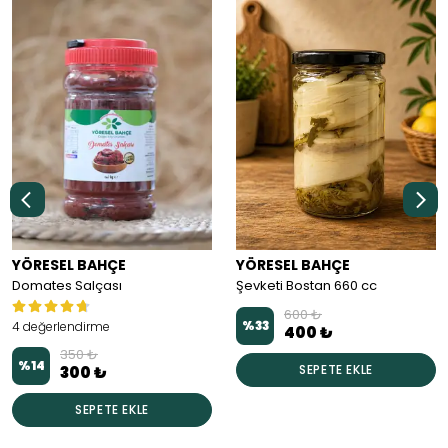
YÖRESEL BAHÇE
YÖRESEL BAHÇE
Domates Salçası
Şevketi Bostan 660 cc
600 ₺
%
33
4 değerlendirme
400 ₺
350 ₺
%
14
SEPETE EKLE
300 ₺
SEPETE EKLE