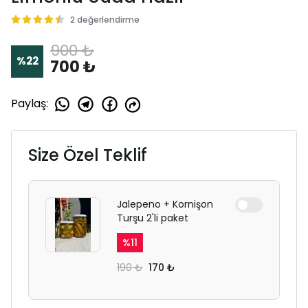
2 değerlendirme
900 ₺
%
22
700 ₺
Paylaş
:
Size Özel Teklif
Jalepeno + Kornişon
Turşu 2'li paket
%
11
190 ₺
170 ₺