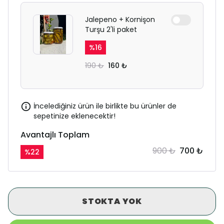
Jalepeno + Kornişon
Turşu 2'li paket
%
16
190 ₺
160 ₺
İncelediğiniz ürün ile birlikte bu ürünler de
sepetinize eklenecektir!
Avantajlı Toplam
900 ₺
700 ₺
%
22
STOKTA YOK