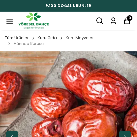
%100 DOĞAL ÜRÜNLER
0
Tüm Ürünler
Kuru Gıda
Kuru Meyveler
Hünnap Kurusu