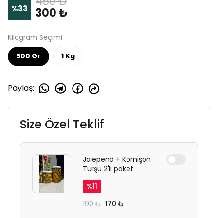
450 ₺
%
33
300 ₺
Kilogram Seçimi
500 Gr
1 Kg
Paylaş
:
Size Özel Teklif
Jalepeno + Kornişon
Turşu 2'li paket
%
11
190 ₺
170 ₺