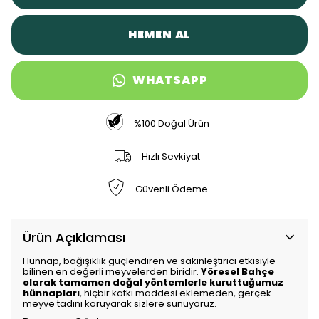
HEMEN AL
WHATSAPP
%100 Doğal Ürün
Hızlı Sevkiyat
Güvenli Ödeme
Ürün Açıklaması
Hünnap, bağışıklık güçlendiren ve sakinleştirici etkisiyle
bilinen en değerli meyvelerden biridir.
Yöresel Bahçe
olarak tamamen doğal yöntemlerle kuruttuğumuz
hünnapları
, hiçbir katkı maddesi eklemeden, gerçek
meyve tadını koruyarak sizlere sunuyoruz.