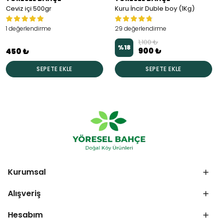
Ceviz içi 500gr
Kuru İncir Duble boy (1Kg)
1 değerlendirme
29 değerlendirme
1,100 ₺
%
18
900 ₺
450 ₺
SEPETE EKLE
SEPETE EKLE
Kurumsal
Alışveriş
Hesabım