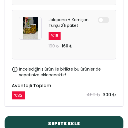
Jalepeno + Kornişon
Turşu 2'li paket
%
16
190 ₺
160 ₺
İncelediğiniz ürün ile birlikte bu ürünler de
sepetinize eklenecektir!
Avantajlı Toplam
450 ₺
300 ₺
%
33
SEPETE EKLE