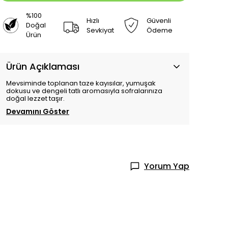
%100
Hızlı
Güvenli
Doğal
Sevkiyat
Ödeme
Ürün
Ürün Açıklaması
Mevsiminde toplanan taze kayısılar, yumuşak
dokusu ve dengeli tatlı aromasıyla sofralarınıza
doğal lezzet taşır.
Devamını Göster
Yorum Yap