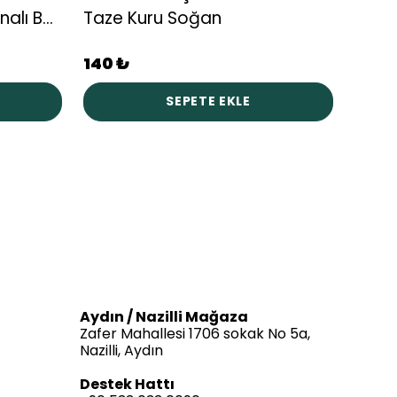
Doğal Tarım Kabuklu Kınalı Barbunya
Taze Kuru Soğan
Taze
140 ₺
380 
SEPETE EKLE
Aydın / Nazilli Mağaza
Zafer Mahallesi 1706 sokak No 5a,
Nazilli, Aydın
Destek Hattı