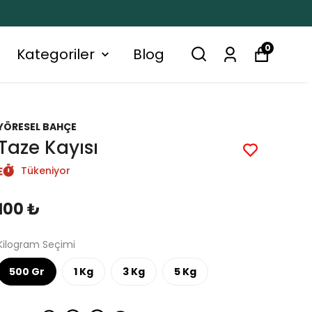
0
Kategoriler
Blog
YÖRESEL BAHÇE
Taze Kayısı
Tükeniyor
100 ₺
Kilogram Seçimi
500 Gr
1 Kg
3 Kg
5 Kg