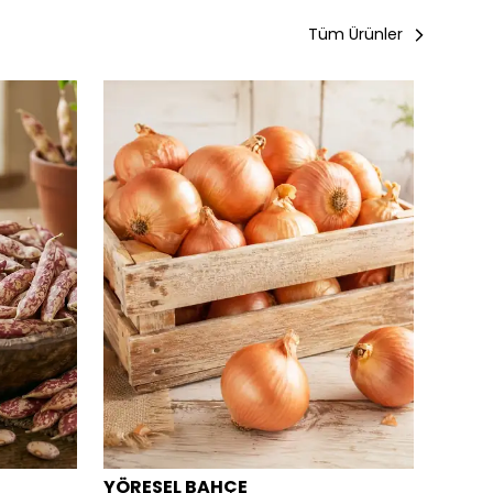
Tüm Ürünler
YÖRESEL BAHÇE
YÖRE