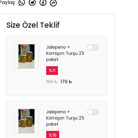
Paylaş
:
Size Özel Teklif
Jalepeno +
Kornişon Turşu 2'li
paket
%
11
190 ₺
170 ₺
Jalepeno +
Kornişon Turşu 2'li
paket
%
16