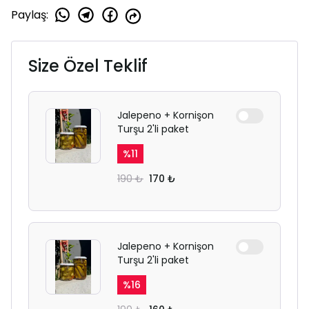
Paylaş
:
Size Özel Teklif
Jalepeno + Kornişon
Turşu 2'li paket
%
11
190 ₺
170 ₺
Jalepeno + Kornişon
Turşu 2'li paket
%
16