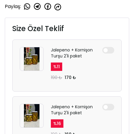
Paylaş
:
Size Özel Teklif
Jalepeno + Kornişon
Turşu 2'li paket
%
11
190 ₺
170 ₺
Jalepeno + Kornişon
Turşu 2'li paket
%
16