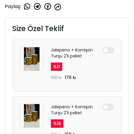
Paylaş
:
Size Özel Teklif
Jalepeno + Kornişon
Turşu 2'li paket
%
11
190 ₺
170 ₺
Jalepeno + Kornişon
Turşu 2'li paket
%
16