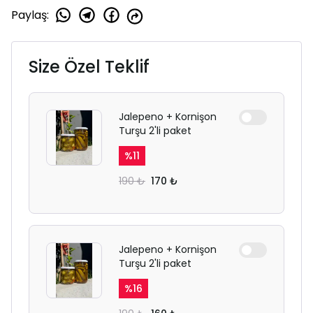
Paylaş
:
Size Özel Teklif
Jalepeno + Kornişon
Turşu 2'li paket
%
11
190 ₺
170 ₺
Jalepeno + Kornişon
Turşu 2'li paket
%
16