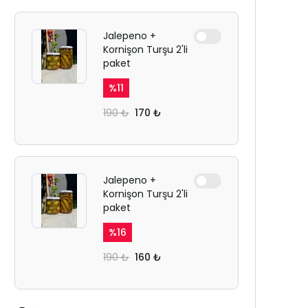
Jalepeno +
Kornişon Turşu 2'li
paket
%
11
190 ₺
170 ₺
Jalepeno +
Kornişon Turşu 2'li
paket
%
16
190 ₺
160 ₺