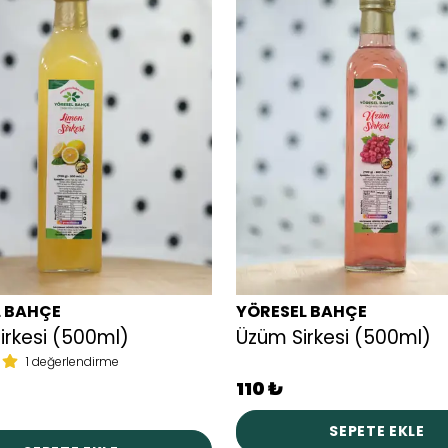
L BAHÇE
YÖRESEL BAHÇE
irkesi (500ml)
Üzüm Sirkesi (500ml)
1 değerlendirme
110 ₺
SEPETE EKLE