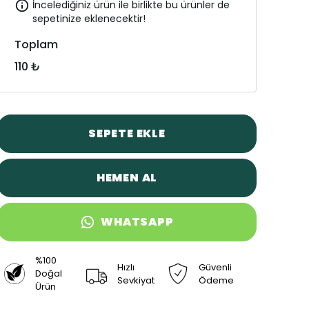
İncelediğiniz ürün ile birlikte bu ürünler de
sepetinize eklenecektir!
Toplam
110 ₺
SEPETE EKLE
HEMEN AL
WHATSAPP
%100
Hızlı
Güvenli
Doğal
Sevkiyat
Ödeme
Ürün