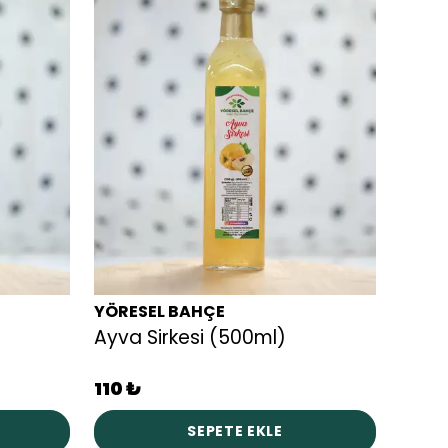
YÖRESEL BAHÇE
YÖRE
Ayva Sirkesi (500ml)
Panca
110 ₺
110 ₺
SEPETE EKLE