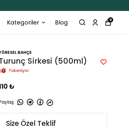
0
Kategoriler
Blog
YÖRESEL BAHÇE
Turunç Sirkesi (500ml)
Tükeniyor
110 ₺
Paylaş
:
Size Özel Teklif