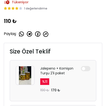
Tükeniyor
1 değerlendirme
110 ₺
Paylaş
:
Size Özel Teklif
Jalepeno + Kornişon
Turşu 2'li paket
%
11
190 ₺
170 ₺