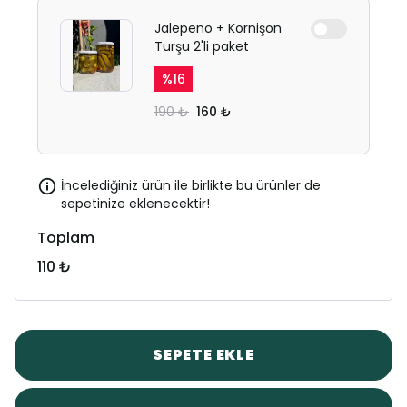
Jalepeno + Kornişon
Turşu 2'li paket
%
16
190 ₺
160 ₺
İncelediğiniz ürün ile birlikte bu ürünler de
sepetinize eklenecektir!
Toplam
110 ₺
SEPETE EKLE