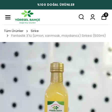
%100 DOĞAL ÜRÜNLER
0
Tüm Ürünler
Sirke
Fantastik 3'lü (Limon, sarımsak, maydanoz) Sirkesi (500ml)